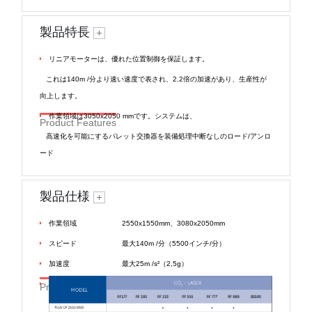
製品特長
リニアモーターは、優れた位置制御を保証します。
これは140m /分より速い速度で表され、2.2倍の加速があり、生産性が
向上します。
作業領域は3050x2050 mmです。システムは、
Product Features
高速化を可能にするパレット交換器を装備処理中断なしのロード/アンロ
ード
製品仕様
作業領域
2550x1550mm、3080x2050mm
スピード
最大140m /分（5500インチ/分）
加速度
最大25m /s²（2,5g）
Product Specifications