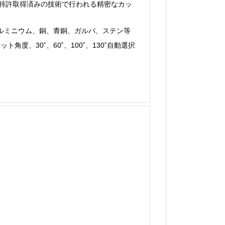
特許取得済みの技術で行われる精密なカッ
ルミニウム、銅、青銅、ガルバ、ステン等
角度、30˚、60˚、100˚、130˚自動選択