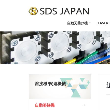
自動刃曲げ機
LASER
溶接機/関連機械
自動溶接機
+