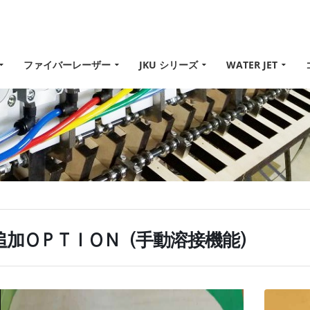
ファイバーレーザー
JKU シリーズ
WATER JET
追加ＯＰＴＩＯＮ（手動溶接機能）