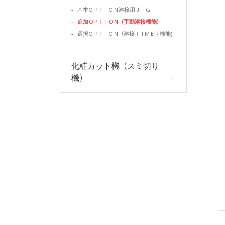
-
基本ＯＰＴＩＯＮ溶接用ＪＩＧ
-
追加ＯＰＴＩＯＮ（手動溶接機能）
-
選択ＯＰＴＩＯＮ（溶接ＴＩＭＥＲ機能)
化粧カット機（スミ切り
機）
+